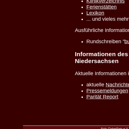
Klinikverzeichnis
Ferienstätten
Lexikon
... und vieles meh
Ausführliche Informatio
Rundschreiben "
b
Informationen des
Niedersachsen
Aktuelle Informationen 
aktuelle
Nachricht
Pressemeldungen
Parität Report
Aktiv DabeiSein e.V