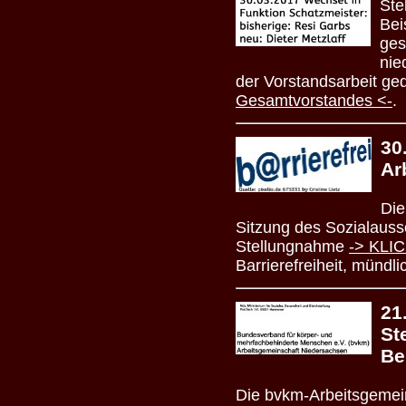
Ste
Bei
ges
nie
der Vorstandsarbeit ged
Gesamtvorstandes <-
.
30
Ar
Die
Sitzung des Sozialauss
Stellungnahme
-> KLIC
Barrierefreiheit, mündl
21
St
Be
Die bvkm-Arbeitsgemei