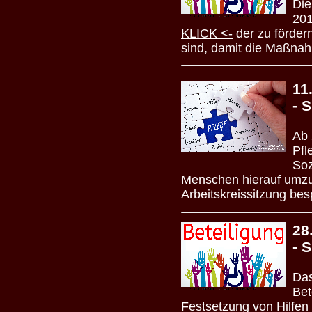
Die
201
KLICK <-
der zu fördern
sind, damit die Maßnah
11
- 
Ab 
Pfl
Soz
Menschen hierauf umzust
Arbeitskreissitzung be
28
- 
Das
Bet
Festsetzung von Hilfen 