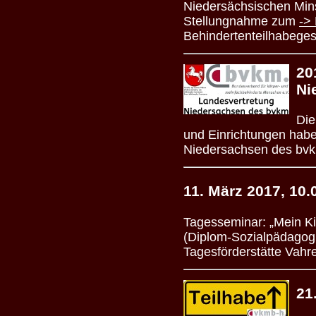
Niedersächsischen Mins
Stellungnahme zum
->
Behindertenteilhabege
20
Ni
Die
und Einrichtungen hab
Niedersachsen des bvk
11. März 2017, 10.
Tagesseminar: „Mein Ki
(Diplom-Sozialpädagogi
Tagesförderstätte Vahr
21