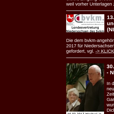
weil vorher Unterlagen
13
un
(N
Die dem bvkm-angehöre
2017 für Niedersachsen
gefordert, vgl.
-> KLICK
30
- 
In 
neu
Zei
Gar
wur
Dic