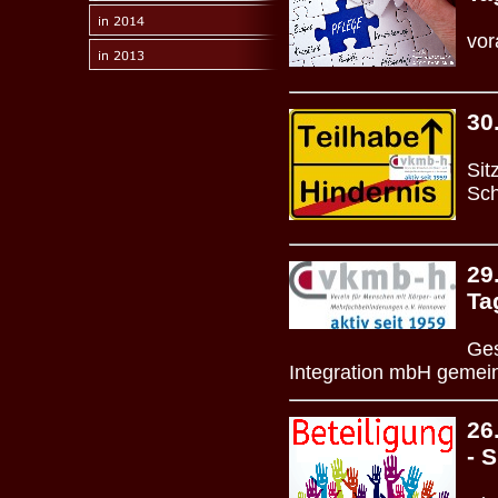
vor
30
Sit
Sch
29
Ta
Ges
Integration mbH gemeinn
26
- 