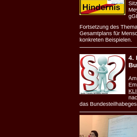
Sit
Mey
gGI
Fortsetzung des Themas
Gesamtplans für Mensc
konkreten Beispielen.
4.
Bu
Am 
Emi
KLI
nac
das Bundesteilhabeges