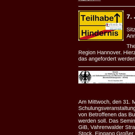
7.
Sit
Ann
The
Region Hannover. Hierz
das angefordert werden
Am Mittwoch, den 31. Ma
Schulungsveranstaltung
von Betroffenen das B
werden soll. Das Semina
GiB, Vahrenwalder Str
Stock, Eingang Großer