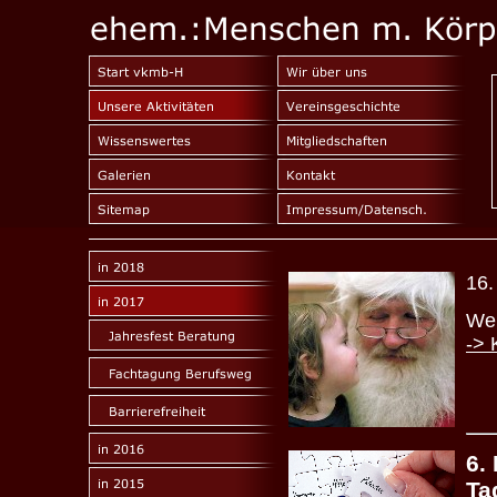
16.
Wei
-> 
6.
Ta